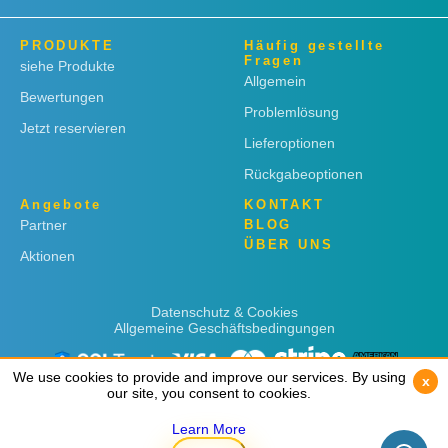
PRODUKTE
Häufig gestellte
Fragen
siehe Produkte
Allgemein
Bewertungen
Problemlösung
Jetzt reservieren
Lieferoptionen
Rückgabeoptionen
Angebote
KONTAKT
Partner
BLOG
ÜBER UNS
Aktionen
Datenschutz & Cookies
Allgemeine Geschäftsbedingungen
We use cookies to provide and improve our services. By using
We use cookies to provide and improve our services. By using
x
x
our site, you consent to cookies.
our site, you consent to cookies.
Learn More
Learn More