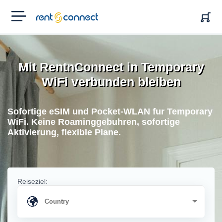
RENT'N
CONNECT
Mit RentnConnect in Temporary
WiFi verbunden bleiben
Sofortige eSIM und Pocket-WLAN fur Temporary
WiFi. Keine Roaminggebuhren, sofortige
Aktivierung, flexible Plane.
Reiseziel: