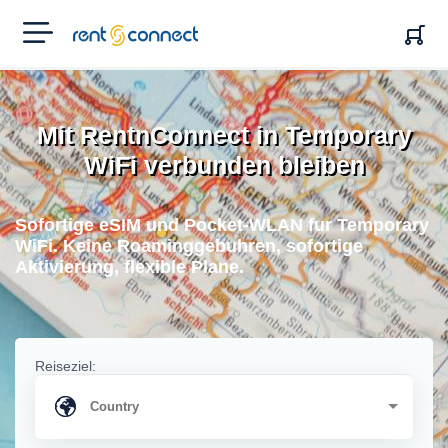
RENT'N
CONNECT
Mit RentnConnect in Temporary
WiFi verbunden bleiben
Sofortige eSIM und Pocket-WLAN fur Temporary
WiFi. Keine Roaminggebuhren, sofortige
Aktivierung, flexible Plane.
Reiseziel: