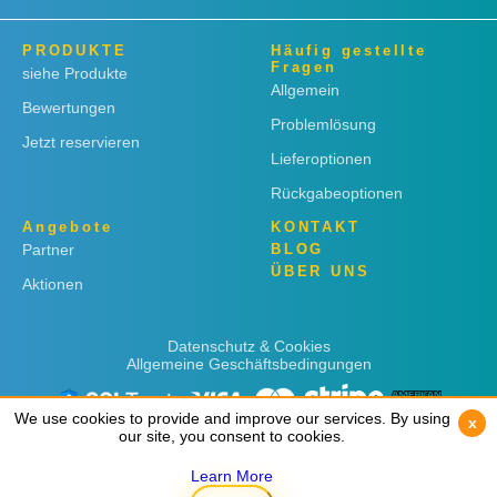
PRODUKTE
Häufig gestellte
Fragen
siehe Produkte
Allgemein
Bewertungen
Problemlösung
Jetzt reservieren
Lieferoptionen
Rückgabeoptionen
Angebote
KONTAKT
Partner
BLOG
ÜBER UNS
Aktionen
Datenschutz & Cookies
Allgemeine Geschäftsbedingungen
We use cookies to provide and improve our services. By using
We use cookies to provide and improve our services. By using
x
x
our site, you consent to cookies.
our site, you consent to cookies.
Learn More
Learn More