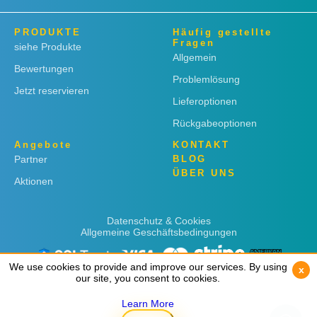
PRODUKTE
Häufig gestellte
Fragen
siehe Produkte
Allgemein
Bewertungen
Problemlösung
Jetzt reservieren
Lieferoptionen
Rückgabeoptionen
Angebote
KONTAKT
Partner
BLOG
ÜBER UNS
Aktionen
Datenschutz & Cookies
Allgemeine Geschäftsbedingungen
We use cookies to provide and improve our services. By using
We use cookies to provide and improve our services. By using
x
x
our site, you consent to cookies.
our site, you consent to cookies.
Learn More
Learn More