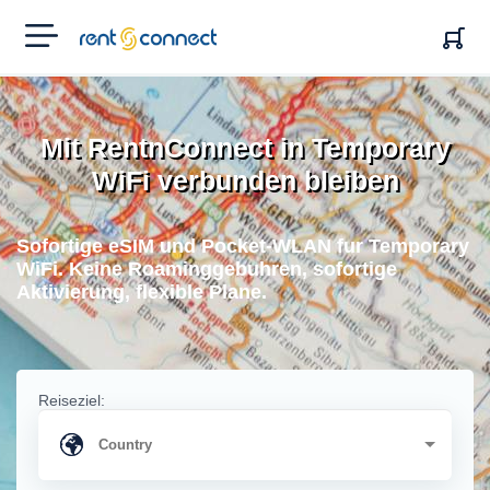
RENT'N
CONNECT
Mit RentnConnect in Temporary
WiFi verbunden bleiben
Sofortige eSIM und Pocket-WLAN fur Temporary
WiFi. Keine Roaminggebuhren, sofortige
Aktivierung, flexible Plane.
Reiseziel: