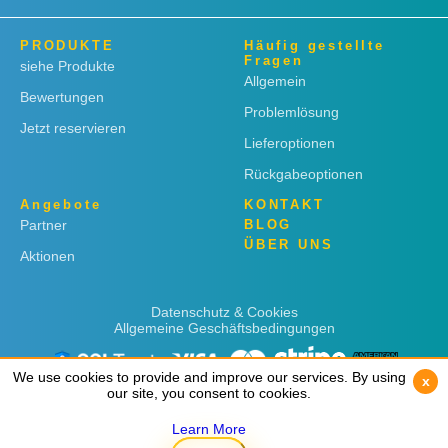
PRODUKTE
Häufig gestellte
Fragen
siehe Produkte
Allgemein
Bewertungen
Problemlösung
Jetzt reservieren
Lieferoptionen
Rückgabeoptionen
Angebote
KONTAKT
Partner
BLOG
ÜBER UNS
Aktionen
Datenschutz & Cookies
Allgemeine Geschäftsbedingungen
We use cookies to provide and improve our services. By using
We use cookies to provide and improve our services. By using
x
x
our site, you consent to cookies.
our site, you consent to cookies.
Learn More
Learn More