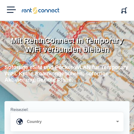
RENT'N
CONNECT
Mit RentnConnect in Temporary
WiFi verbunden bleiben
Sofortige eSIM und Pocket-WLAN fur Temporary
WiFi. Keine Roaminggebuhren, sofortige
Aktivierung, flexible Plane.
Reiseziel: