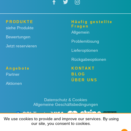
PRODUKTE
Häufig gestellte
Fragen
siehe Produkte
Allgemein
Bewertungen
Problemlösung
Jetzt reservieren
Lieferoptionen
Rückgabeoptionen
Angebote
KONTAKT
Partner
BLOG
ÜBER UNS
Aktionen
Datenschutz & Cookies
Allgemeine Geschäftsbedingungen
We use cookies to provide and improve our services. By using
We use cookies to provide and improve our services. By using
our site, you consent to cookies.
our site, you consent to cookies.