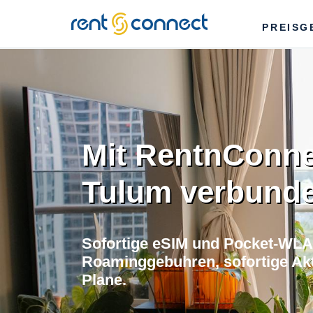
RENT'N
PREISG
CONNECT
Mit RentnConne
Tulum verbunde
Sofortige eSIM und Pocket-WLA
Roaminggebuhren, sofortige Akti
Plane.