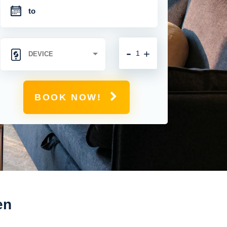
-
+
BOOK NOW!
en