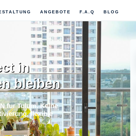
ESTALTUNG
ANGEBOTE
F.A.Q
BLOG
ct in
n bleiben
N fur Tulum. Keine
vierung, flexible