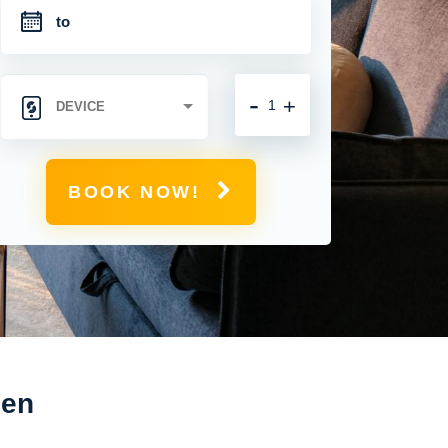
-
+
BOOK NOW!
gen