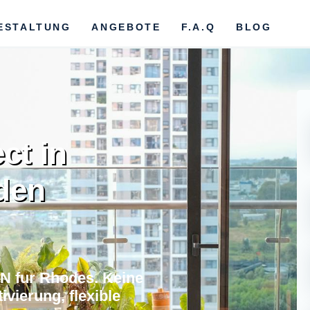
ESTALTUNG
ANGEBOTE
F.A.Q
BLOG
ct in
den
N fur Rhodes. Keine
vierung, flexible