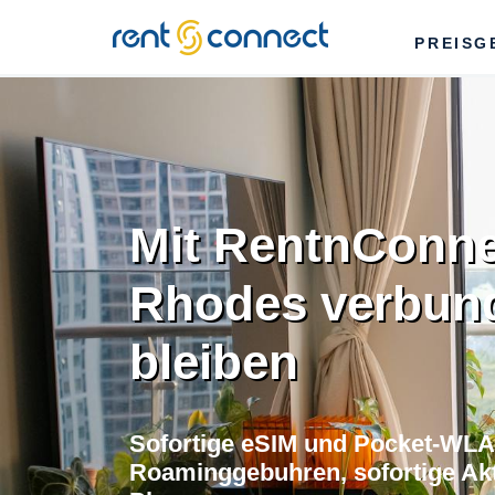
RENT'N
PREISG
CONNECT
Mit RentnConne
Rhodes verbun
bleiben
Sofortige eSIM und Pocket-WLA
Roaminggebuhren, sofortige Akti