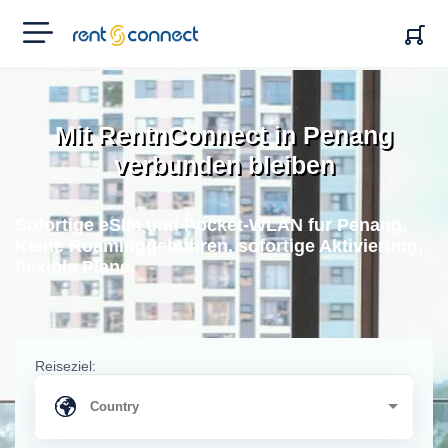
RENT'N
CONNECT
Mit RentnConnect in Penang
verbunden bleiben
Sofortige eSIM und Pocket-WLAN fur Penang.
Keine Roaminggebuhren, sofortige Aktivierung,
flexible Plane.
Reiseziel: