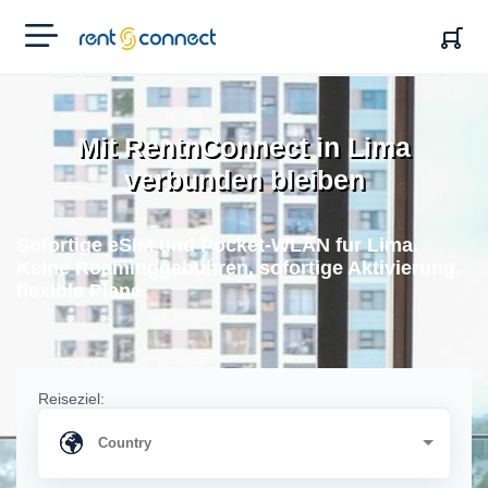
RENT'N
CONNECT
Mit RentnConnect in Lima
verbunden bleiben
Sofortige eSIM und Pocket-WLAN fur Lima.
Keine Roaminggebuhren, sofortige Aktivierung,
flexible Plane.
Reiseziel: