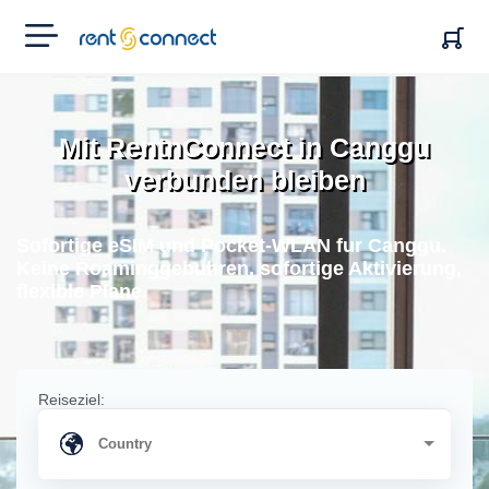
RENT'N
CONNECT
Mit RentnConnect in Canggu
verbunden bleiben
Sofortige eSIM und Pocket-WLAN fur Canggu.
Keine Roaminggebuhren, sofortige Aktivierung,
flexible Plane.
Reiseziel: