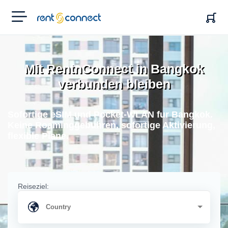
RENT'N
CONNECT
Mit RentnConnect in Bangkok
verbunden bleiben
Sofortige eSIM und Pocket-WLAN fur Bangkok.
Keine Roaminggebuhren, sofortige Aktivierung,
flexible Plane.
Reiseziel: