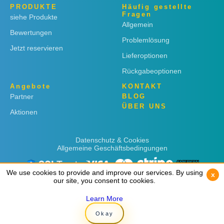
PRODUKTE
Häufig gestellte
Fragen
siehe Produkte
Allgemein
Bewertungen
Problemlösung
Jetzt reservieren
Lieferoptionen
Rückgabeoptionen
Angebote
KONTAKT
Partner
BLOG
ÜBER UNS
Aktionen
Datenschutz & Cookies
Allgemeine Geschäftsbedingungen
We use cookies to provide and improve our services. By using
We use cookies to provide and improve our services. By using
x
x
our site, you consent to cookies.
our site, you consent to cookies.
Learn More
Learn More
Copyright © 2019
Rent 'n Connect
Okay
Okay