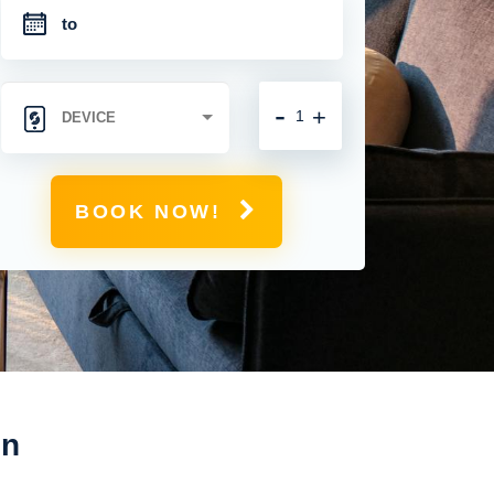
-
+
BOOK NOW!
en