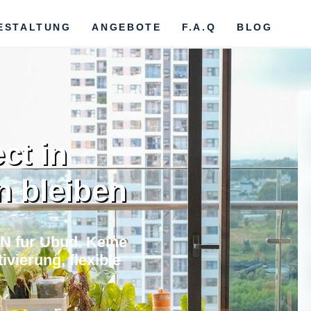
ESTALTUNG
ANGEBOTE
F.A.Q
BLOG
ct in
 bleiben
N fur Ubud. Keine
vierung, flexible