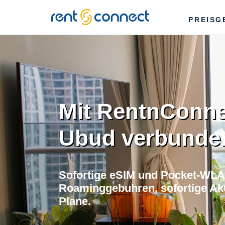
RENT'N
PREISG
CONNECT
Mit RentnConne
Ubud verbunden
Sofortige eSIM und Pocket-WLA
Roaminggebuhren, sofortige Akti
Plane.