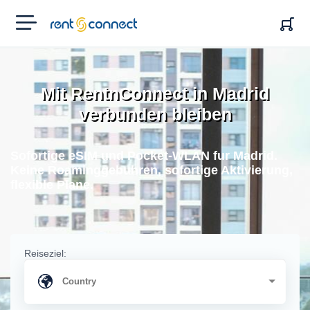
RENT'N
CONNECT
Mit RentnConnect in Madrid
verbunden bleiben
Sofortige eSIM und Pocket-WLAN fur Madrid.
Keine Roaminggebuhren, sofortige Aktivierung,
flexible Plane.
Reiseziel: