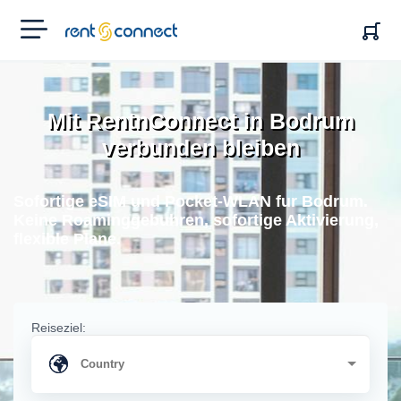
RENT'N
CONNECT
Mit RentnConnect in Bodrum
verbunden bleiben
Sofortige eSIM und Pocket-WLAN fur Bodrum.
Keine Roaminggebuhren, sofortige Aktivierung,
flexible Plane.
Reiseziel: