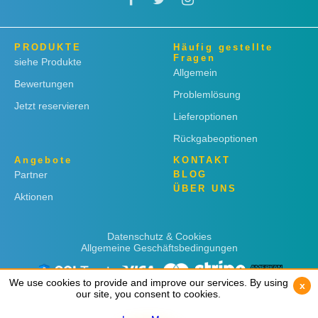
PRODUKTE
Häufig gestellte
Fragen
siehe Produkte
Allgemein
Bewertungen
Problemlösung
Jetzt reservieren
Lieferoptionen
Rückgabeoptionen
Angebote
KONTAKT
Partner
BLOG
ÜBER UNS
Aktionen
Datenschutz & Cookies
Allgemeine Geschäftsbedingungen
We use cookies to provide and improve our services. By using
We use cookies to provide and improve our services. By using
x
x
our site, you consent to cookies.
our site, you consent to cookies.