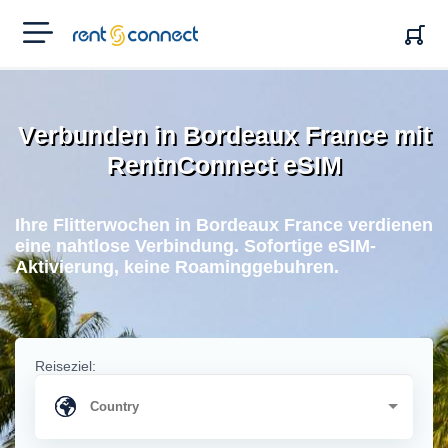
RENT'N
CONNECT
Verbunden in Bordeaux France mit
RentnConnect eSIM
Ihre Flitterwochen in Bordeaux France verdienen
eine nahtlose Verbindung. Sofortige eSIM-
Aktivierung, keine Roaminggebuhren.
Reiseziel: