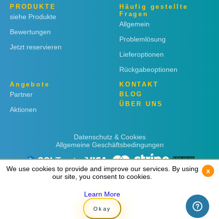
PRODUKTE
Häufig gestellte
Fragen
siehe Produkte
Allgemein
Bewertungen
Problemlösung
Jetzt reservieren
Lieferoptionen
Rückgabeoptionen
Angebote
KONTAKT
Partner
BLOG
ÜBER UNS
Aktionen
Datenschutz & Cookies
Allgemeine Geschäftsbedingungen
We use cookies to provide and improve our services. By using
We use cookies to provide and improve our services. By using
x
x
our site, you consent to cookies.
our site, you consent to cookies.
Learn More
Learn More
Copyright © 2019
Rent 'n Connect
Okay
Okay