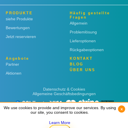
PRODUKTE
Häufig gestellte
Fragen
siehe Produkte
Allgemein
Bewertungen
Problemlösung
Jetzt reservieren
Lieferoptionen
Rückgabeoptionen
Angebote
KONTAKT
Partner
BLOG
ÜBER UNS
Aktionen
Datenschutz & Cookies
Allgemeine Geschäftsbedingungen
We use cookies to provide and improve our services. By using
We use cookies to provide and improve our services. By using
x
x
our site, you consent to cookies.
our site, you consent to cookies.
Learn More
Learn More