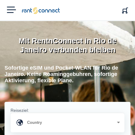
RENT'N
CONNECT
Mit RentnConnect in Rio de
Janeiro verbunden bleiben
Sofortige eSIM und Pocket-WLAN fur Rio de
Janeiro. Keine Roaminggebuhren, sofortige
Aktivierung, flexible Plane.
Reiseziel: