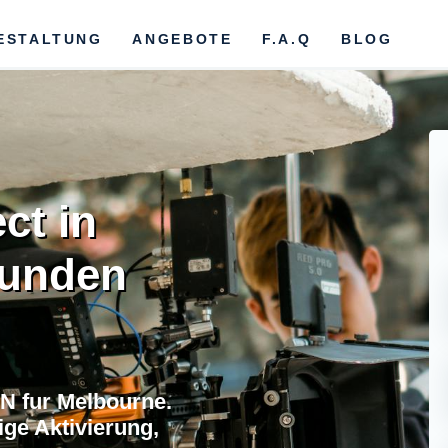
ESTALTUNG
ANGEBOTE
F.A.Q
BLOG
ct in
bunden
N fur Melbourne.
ge Aktivierung,