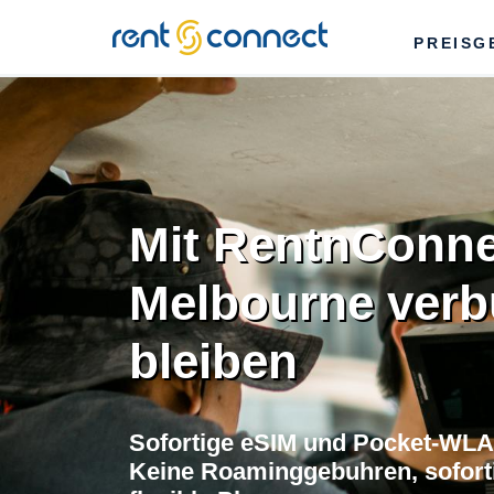
RENT'N
PREISG
CONNECT
Mit RentnConne
Melbourne ver
bleiben
Sofortige eSIM und Pocket-WLA
Keine Roaminggebuhren, soforti