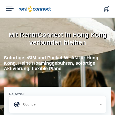
RENT'N
CONNECT
Mit RentnConnect in Hong Kong
verbunden bleiben
Sofortige eSIM und Pocket-WLAN fur Hong
Kong. Keine Roaminggebuhren, sofortige
Aktivierung, flexible Plane.
Reiseziel: