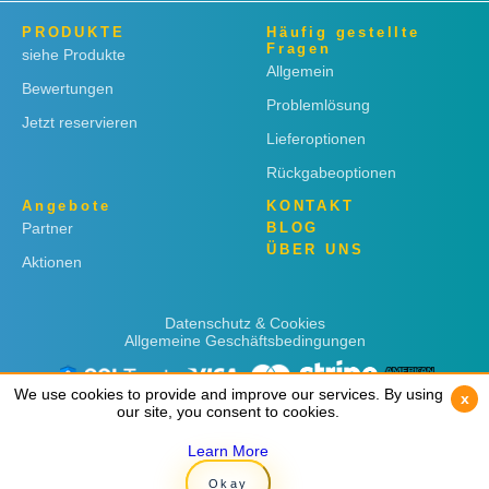
PRODUKTE
Häufig gestellte
Fragen
siehe Produkte
Allgemein
Bewertungen
Problemlösung
Jetzt reservieren
Lieferoptionen
Rückgabeoptionen
Angebote
KONTAKT
Partner
BLOG
ÜBER UNS
Aktionen
Datenschutz & Cookies
Allgemeine Geschäftsbedingungen
We use cookies to provide and improve our services. By using
We use cookies to provide and improve our services. By using
x
x
our site, you consent to cookies.
our site, you consent to cookies.
Learn More
Learn More
Copyright © 2019
Rent 'n Connect
Okay
Okay