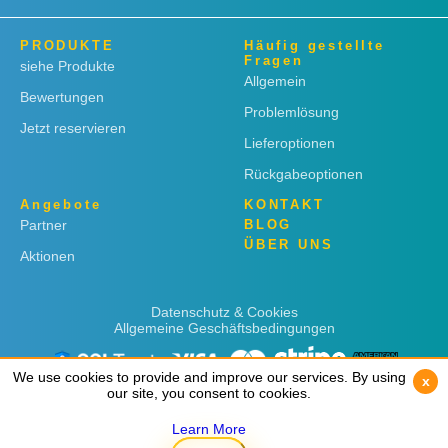
PRODUKTE
Häufig gestellte
Fragen
siehe Produkte
Allgemein
Bewertungen
Problemlösung
Jetzt reservieren
Lieferoptionen
Rückgabeoptionen
Angebote
KONTAKT
Partner
BLOG
ÜBER UNS
Aktionen
Datenschutz & Cookies
Allgemeine Geschäftsbedingungen
We use cookies to provide and improve our services. By using
We use cookies to provide and improve our services. By using
x
x
our site, you consent to cookies.
our site, you consent to cookies.
Learn More
Learn More