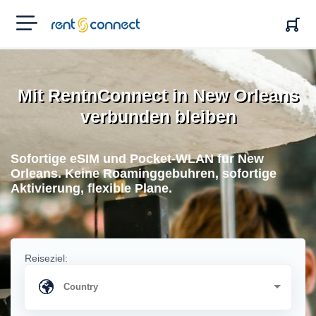
RENT'N
CONNECT
Mit RentnConnect in New Orleans
verbunden bleiben
Sofortige eSIM und Pocket-WLAN fur New
Orleans. Keine Roaminggebuhren, sofortige
Aktivierung, flexible Plane.
Reiseziel: