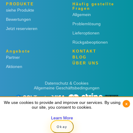
PRODUKTE
Häufig gestellte
Fragen
siehe Produkte
Allgemein
Bewertungen
Problemlösung
Jetzt reservieren
Lieferoptionen
Rückgabeoptionen
Angebote
KONTAKT
Partner
BLOG
ÜBER UNS
Aktionen
Datenschutz & Cookies
Allgemeine Geschäftsbedingungen
We use cookies to provide and improve our services. By using
We use cookies to provide and improve our services. By using
x
x
our site, you consent to cookies.
our site, you consent to cookies.
Learn More
Learn More
Copyright © 2019
Rent 'n Connect
Okay
Okay