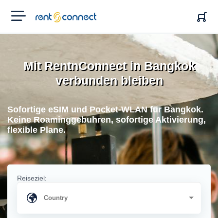
RENT'N
CONNECT
Mit RentnConnect in Bangkok
verbunden bleiben
Sofortige eSIM und Pocket-WLAN fur Bangkok.
Keine Roaminggebuhren, sofortige Aktivierung,
flexible Plane.
Reiseziel: