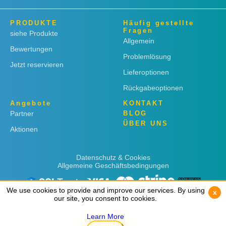
PRODUKTE
Häufig gestellte
Fragen
siehe Produkte
Allgemein
Bewertungen
Problemlösung
Jetzt reservieren
Lieferoptionen
Rückgabeoptionen
Angebote
KONTAKT
Partner
BLOG
ÜBER UNS
Aktionen
Datenschutz & Cookies
Allgemeine Geschäftsbedingungen
We use cookies to provide and improve our services. By using
We use cookies to provide and improve our services. By using
x
x
our site, you consent to cookies.
our site, you consent to cookies.
Learn More
Learn More