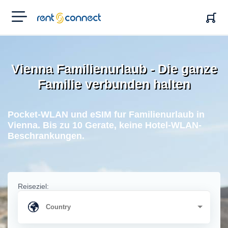
RENT'N
CONNECT
Vienna Familienurlaub - Die ganze
Familie verbunden halten
Pocket-WLAN und eSIM fur Familienurlaub in
Vienna. Bis zu 10 Gerate, keine Hotel-WLAN-
Beschrankungen.
Reiseziel: