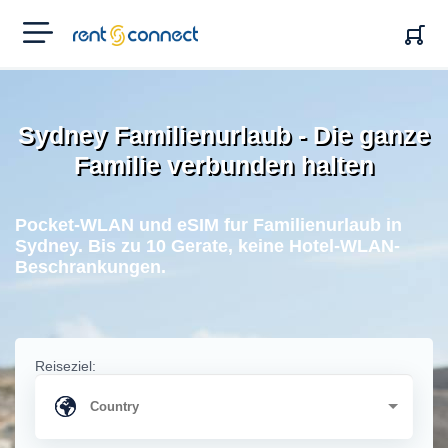
RENT'N
CONNECT
Sydney Familienurlaub - Die ganze
Familie verbunden halten
Pocket-WLAN und eSIM fur Familienurlaub in
Sydney. Bis zu 10 Gerate, keine Hotel-WLAN-
Beschrankungen.
Reiseziel: