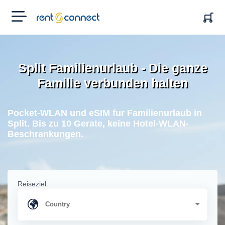
RENT'N
CONNECT
Split Familienurlaub - Die ganze
Familie verbunden halten
Pocket-WLAN und eSIM fur Familienurlaub in
Split. Bis zu 10 Gerate, keine Hotel-WLAN-
Beschrankungen.
Reiseziel: