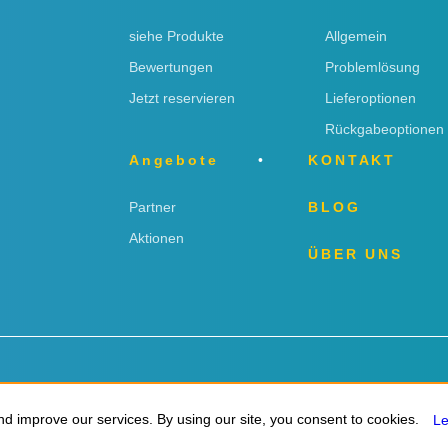
siehe Produkte
Allgemein
Bewertungen
Problemlösung
Jetzt reservieren
Lieferoptionen
Rückgabeoptionen
Angebote
KONTAKT
Partner
BLOG
Aktionen
ÜBER UNS
ngen
d improve our services. By using our site, you consent to cookies.
d improve our services. By using our site, you consent to cookies.
L
L