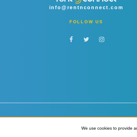
info@rentnconnect.com
FOLLOW US
Datenschutz & Cookies
Allgemeine Geschäftsbedingu
We use cookies to provide an
We use cookies to provide an