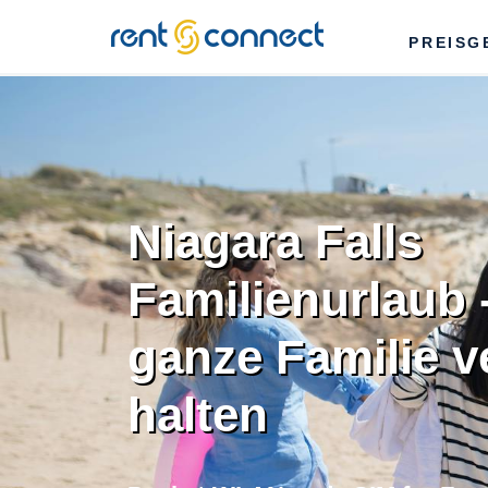
RENT'N
PREISG
CONNECT
Niagara Falls
Familienurlaub 
ganze Familie 
halten