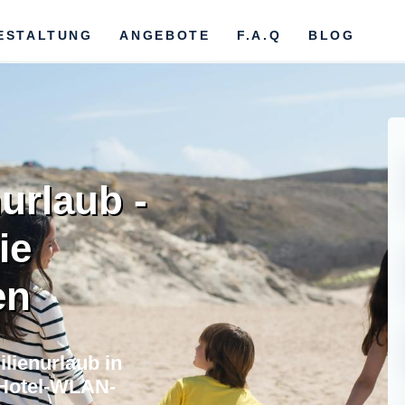
ESTALTUNG
ANGEBOTE
F.A.Q
BLOG
urlaub -
ie
en
lienurlaub in
 Hotel-WLAN-