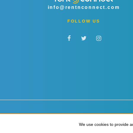
info@rentnconnect.com
FOLLOW US
Datenschutz & Cookies
Allgemeine Geschäftsbedingu
We use cookies to provide an
We use cookies to provide an