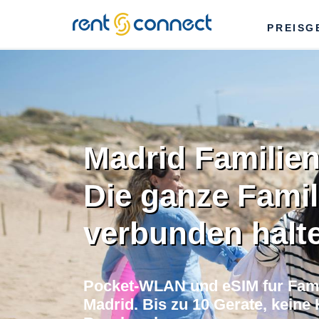
RENT'N
PREISG
CONNECT
Madrid Familien
Die ganze Famil
verbunden halt
Pocket-WLAN und eSIM fur Fami
Madrid. Bis zu 10 Gerate, keine