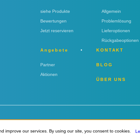
siehe Produkte
Allgemein
Bewertungen
Problemlösung
Jetzt reservieren
Lieferoptionen
Rückgabeoptionen
Angebote
KONTAKT
Partner
BLOG
Aktionen
ÜBER UNS
ngen
d improve our services. By using our site, you consent to cookies.
d improve our services. By using our site, you consent to cookies.
L
L