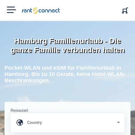
RENT'N
CONNECT
Hamburg Familienurlaub - Die
ganze Familie verbunden halten
Pocket-WLAN und eSIM fur Familienurlaub in
Hamburg. Bis zu 10 Gerate, keine Hotel-WLAN-
Beschrankungen.
Reiseziel: