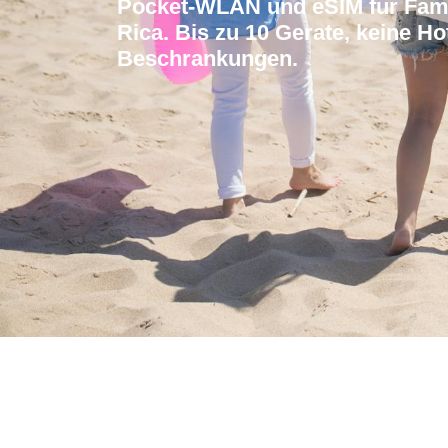
Pocket-WLAN und eSIM fur Fami
Rica. Bis zu 10 Gerate, keine H
Beschrankungen.