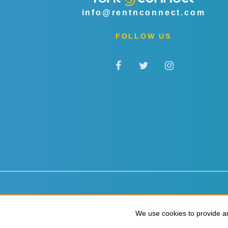
info@rentnconnect.com
FOLLOW US
Datenschutz & Cookies
Allgemeine Geschäftsbedingu
We use cookies to provide an
We use cookies to provide an