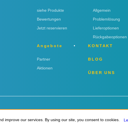
siehe Produkte
Allgemein
Bewertungen
Problemlösung
Jetzt reservieren
Lieferoptionen
Rückgabeoptionen
Angebote
KONTAKT
Partner
BLOG
Aktionen
ÜBER UNS
ngen
d improve our services. By using our site, you consent to cookies.
d improve our services. By using our site, you consent to cookies.
L
L