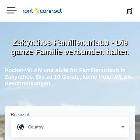
RENT'N
CONNECT
Zakynthos Familienurlaub - Die
ganze Familie verbunden halten
Pocket-WLAN und eSIM fur Familienurlaub in
Zakynthos. Bis zu 10 Gerate, keine Hotel-WLAN-
Beschrankungen.
Reiseziel: