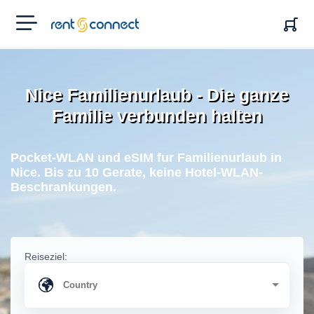
RENT'N
CONNECT
Nice Familienurlaub - Die ganze
Familie verbunden halten
Pocket-WLAN und eSIM fur Familienurlaub in
Nice. Bis zu 10 Gerate, keine Hotel-WLAN-
Beschrankungen.
Reiseziel: