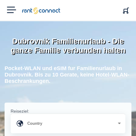
RENT'N
CONNECT
Dubrovnik Familienurlaub - Die
ganze Familie verbunden halten
Pocket-WLAN und eSIM fur Familienurlaub in
Dubrovnik. Bis zu 10 Gerate, keine Hotel-WLAN-
Beschrankungen.
Reiseziel: