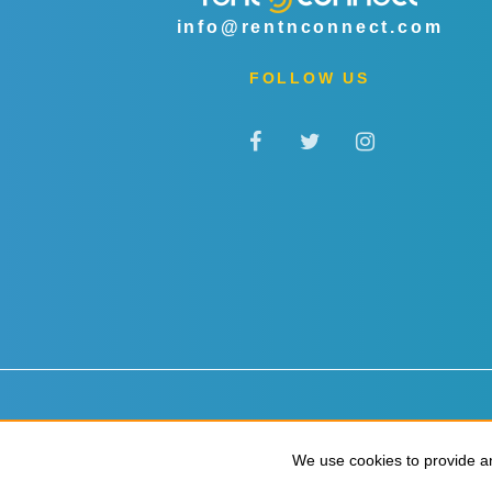
info@rentnconnect.com
FOLLOW US
Datenschutz & Cookies
Allgemeine Geschäftsbedingu
We use cookies to provide an
We use cookies to provide an