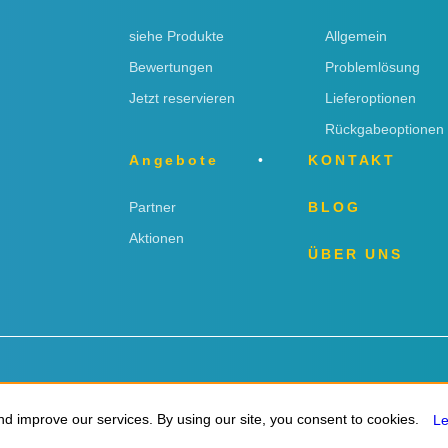
siehe Produkte
Allgemein
Bewertungen
Problemlösung
Jetzt reservieren
Lieferoptionen
Rückgabeoptionen
Angebote
KONTAKT
Partner
BLOG
Aktionen
ÜBER UNS
ngen
d improve our services. By using our site, you consent to cookies.
d improve our services. By using our site, you consent to cookies.
L
L