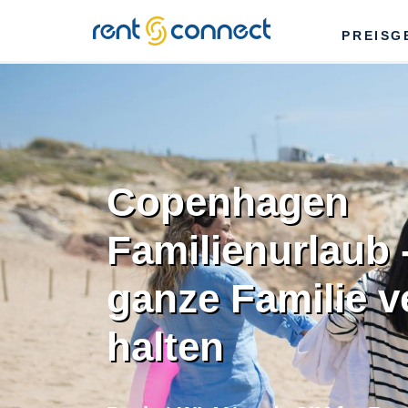
RENT'N
PREISG
CONNECT
Copenhagen
Familienurlaub 
ganze Familie 
halten