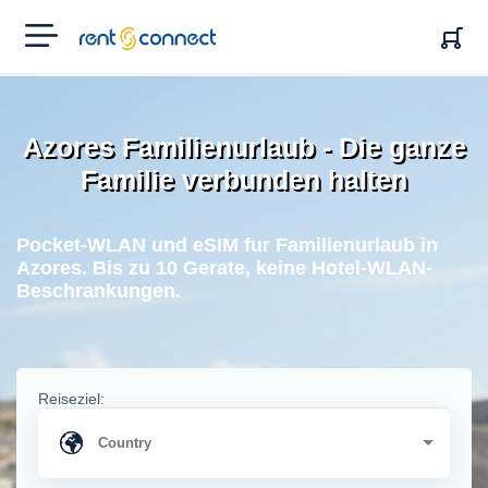
RENT'N
CONNECT
Azores Familienurlaub - Die ganze
Familie verbunden halten
Pocket-WLAN und eSIM fur Familienurlaub in
Azores. Bis zu 10 Gerate, keine Hotel-WLAN-
Beschrankungen.
Reiseziel: