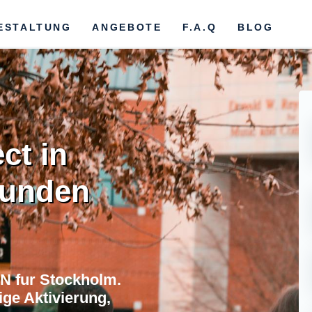
ESTALTUNG
ANGEBOTE
F.A.Q
BLOG
ct in
bunden
N fur Stockholm.
ge Aktivierung,