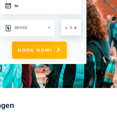
-
+
BOOK NOW!
ngen