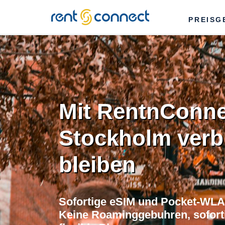
RENT'N
PREISG
CONNECT
Mit RentnConne
Stockholm ver
bleiben
Sofortige eSIM und Pocket-WLA
Keine Roaminggebuhren, soforti