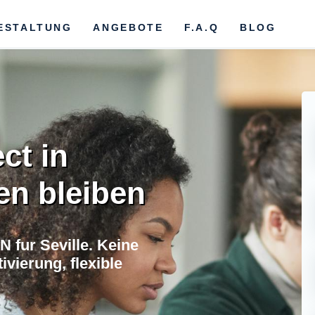
ESTALTUNG
ANGEBOTE
F.A.Q
BLOG
ct in
en bleiben
 fur Seville. Keine
vierung, flexible