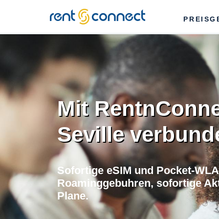
RENT'N
PREISG
CONNECT
Mit RentnConne
Seville verbund
Sofortige eSIM und Pocket-WLAN
Roaminggebuhren, sofortige Akti
Plane.