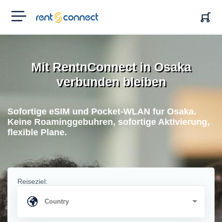
RENT'N
CONNECT
Mit RentnConnect in Osaka
verbunden bleiben
Sofortige eSIM und Pocket-WLAN fur Osaka.
Keine Roaminggebuhren, sofortige Aktivierung,
flexible Plane.
Reiseziel: