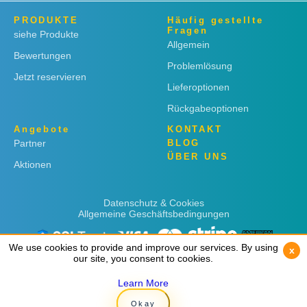
PRODUKTE
Häufig gestellte
Fragen
siehe Produkte
Allgemein
Bewertungen
Problemlösung
Jetzt reservieren
Lieferoptionen
Rückgabeoptionen
Angebote
KONTAKT
Partner
BLOG
ÜBER UNS
Aktionen
Datenschutz & Cookies
Allgemeine Geschäftsbedingungen
We use cookies to provide and improve our services. By using
We use cookies to provide and improve our services. By using
x
x
our site, you consent to cookies.
our site, you consent to cookies.
Learn More
Learn More
Copyright © 2019
Rent 'n Connect
Okay
Okay