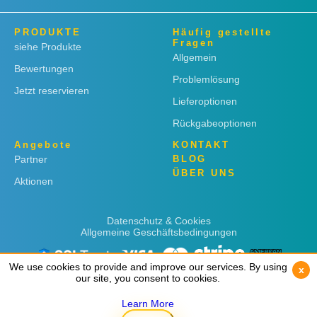
PRODUKTE
Häufig gestellte
Fragen
siehe Produkte
Allgemein
Bewertungen
Problemlösung
Jetzt reservieren
Lieferoptionen
Rückgabeoptionen
Angebote
KONTAKT
Partner
BLOG
ÜBER UNS
Aktionen
Datenschutz & Cookies
Allgemeine Geschäftsbedingungen
We use cookies to provide and improve our services. By using
We use cookies to provide and improve our services. By using
x
x
our site, you consent to cookies.
our site, you consent to cookies.
Learn More
Learn More