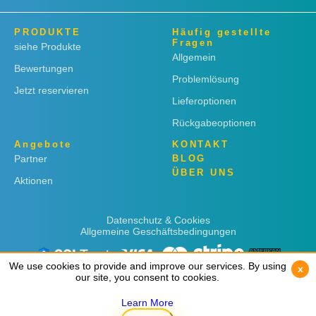
PRODUKTE
Häufig gestellte
Fragen
siehe Produkte
Allgemein
Bewertungen
Problemlösung
Jetzt reservieren
Lieferoptionen
Rückgabeoptionen
Angebote
KONTAKT
Partner
BLOG
ÜBER UNS
Aktionen
Datenschutz & Cookies
Allgemeine Geschäftsbedingungen
We use cookies to provide and improve our services. By using
We use cookies to provide and improve our services. By using
x
x
our site, you consent to cookies.
our site, you consent to cookies.
Learn More
Learn More