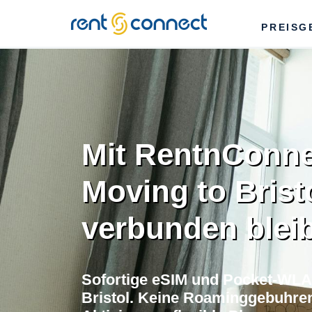
RENT'N
PREISG
CONNECT
Mit RentnConne
Moving to Brist
verbunden blei
Sofortige eSIM und Pocket-WLA
Bristol. Keine Roaminggebuhren