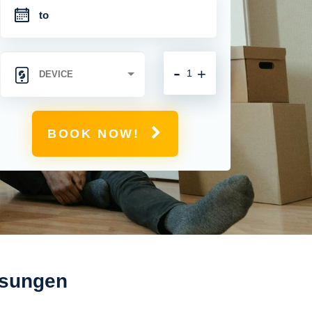
-
+
BOOK NOW!
osungen