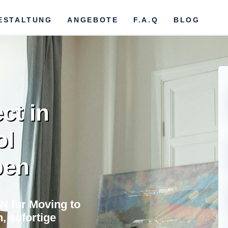
ESTALTUNG
ANGEBOTE
F.A.Q
BLOG
ct in
ol
ben
N fur Moving to
, sofortige