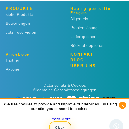
PRODUKTE
Häufig gestellte
Fragen
siehe Produkte
Allgemein
Bewertungen
Problemlösung
Jetzt reservieren
Lieferoptionen
Rückgabeoptionen
Angebote
KONTAKT
Partner
BLOG
ÜBER UNS
Aktionen
Datenschutz & Cookies
Allgemeine Geschäftsbedingungen
We use cookies to provide and improve our services. By using
We use cookies to provide and improve our services. By using
x
x
our site, you consent to cookies.
our site, you consent to cookies.
Learn More
Learn More
Copyright © 2019
Rent 'n Connect
Okay
Okay