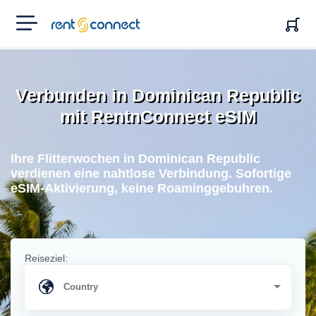
RENT'N
CONNECT
Verbunden in Dominican Republic
mit RentnConnect eSIM
Ihre Flitterwochen in Dominican Republic
verdienen eine nahtlose Verbindung. Sofortige
eSIM-Aktivierung, keine Roaminggebuhren.
Reiseziel: