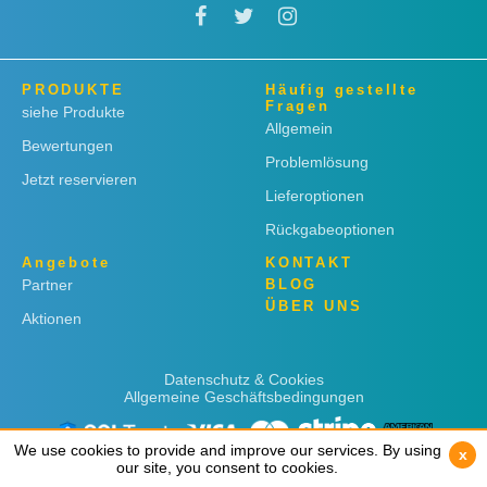
PRODUKTE
Häufig gestellte
Fragen
siehe Produkte
Allgemein
Bewertungen
Problemlösung
Jetzt reservieren
Lieferoptionen
Rückgabeoptionen
Angebote
KONTAKT
Partner
BLOG
ÜBER UNS
Aktionen
Datenschutz & Cookies
Allgemeine Geschäftsbedingungen
We use cookies to provide and improve our services. By using
We use cookies to provide and improve our services. By using
x
x
our site, you consent to cookies.
our site, you consent to cookies.