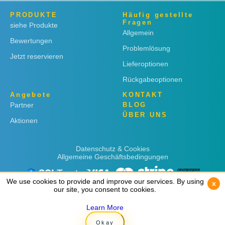
PRODUKTE
Häufig gestellte
Fragen
siehe Produkte
Allgemein
Bewertungen
Problemlösung
Jetzt reservieren
Lieferoptionen
Rückgabeoptionen
Angebote
KONTAKT
Partner
BLOG
ÜBER UNS
Aktionen
Datenschutz & Cookies
Allgemeine Geschäftsbedingungen
We use cookies to provide and improve our services. By using
We use cookies to provide and improve our services. By using
x
x
our site, you consent to cookies.
our site, you consent to cookies.
Learn More
Learn More
Copyright © 2019
Rent 'n Connect
Okay
Okay