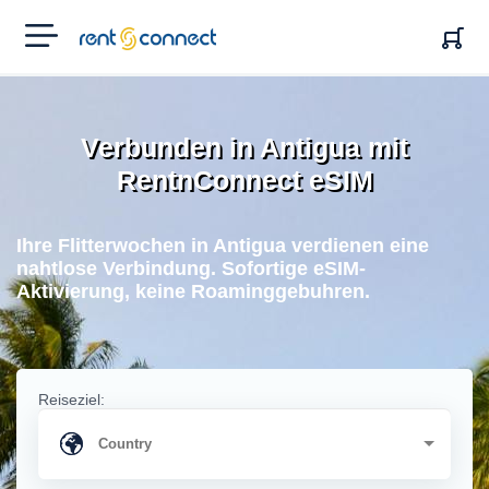
RENT'N
CONNECT
Verbunden in Antigua mit
RentnConnect eSIM
Ihre Flitterwochen in Antigua verdienen eine
nahtlose Verbindung. Sofortige eSIM-
Aktivierung, keine Roaminggebuhren.
Reiseziel: