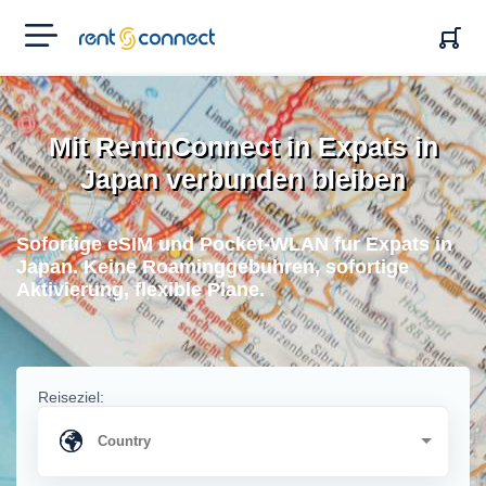
RENT'N
CONNECT
Mit RentnConnect in Expats in
Japan verbunden bleiben
Sofortige eSIM und Pocket-WLAN fur Expats in
Japan. Keine Roaminggebuhren, sofortige
Aktivierung, flexible Plane.
Reiseziel: