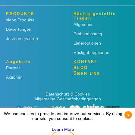
PRODUKTE
Häufig gestellte
Fragen
siehe Produkte
Allgemein
Bewertungen
Problemlösung
Jetzt reservieren
Lieferoptionen
Rückgabeoptionen
Angebote
KONTAKT
Partner
BLOG
ÜBER UNS
Aktionen
Datenschutz & Cookies
Allgemeine Geschäftsbedingungen
We use cookies to provide and improve our services. By using
We use cookies to provide and improve our services. By using
x
x
our site, you consent to cookies.
our site, you consent to cookies.
Learn More
Learn More