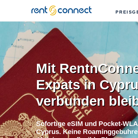
RENT'N
PREISG
CONNECT
Mit RentnConne
Expats in Cypr
verbunden blei
Sofortige eSIM und Pocket-WLAN
Cyprus. Keine Roaminggebuhren