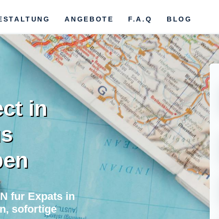
ESTALTUNG
ANGEBOTE
F.A.Q
BLOG
ct in
us
ben
 fur Expats in
, sofortige