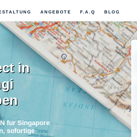
ESTALTUNG
ANGEBOTE
F.A.Q
BLOG
ct in
gi
ben
N fur Singapore
, sofortige