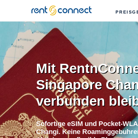
RENT'N
PREISG
CONNECT
Mit RentnConne
Singapore Chan
verbunden blei
Sofortige eSIM und Pocket-WLA
Changi. Keine Roaminggebuhren