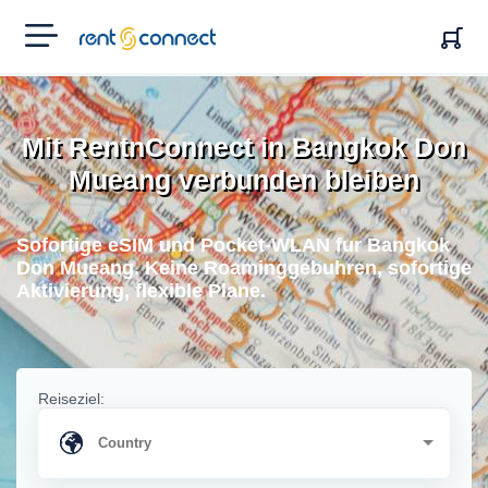
RENT'N
CONNECT
Mit RentnConnect in Bangkok Don
Mueang verbunden bleiben
Sofortige eSIM und Pocket-WLAN fur Bangkok
Don Mueang. Keine Roaminggebuhren, sofortige
Aktivierung, flexible Plane.
Reiseziel: