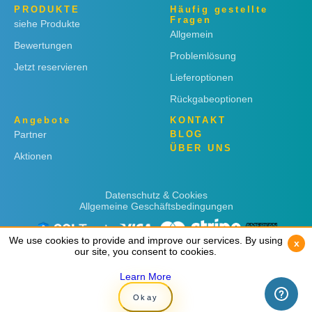
PRODUKTE
Häufig gestellte
Fragen
siehe Produkte
Allgemein
Bewertungen
Problemlösung
Jetzt reservieren
Lieferoptionen
Rückgabeoptionen
Angebote
KONTAKT
Partner
BLOG
ÜBER UNS
Aktionen
Datenschutz & Cookies
Allgemeine Geschäftsbedingungen
We use cookies to provide and improve our services. By using
We use cookies to provide and improve our services. By using
x
x
our site, you consent to cookies.
our site, you consent to cookies.
Learn More
Learn More
Copyright © 2019
Rent 'n Connect
Okay
Okay