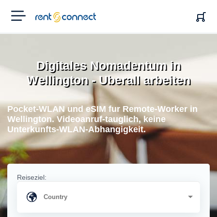
RENT'N
CONNECT
Digitales Nomadentum in
Wellington - Uberall arbeiten
Pocket-WLAN und eSIM fur Remote-Worker in
Wellington. Videoanruf-tauglich, keine
Unterkunfts-WLAN-Abhangigkeit.
Reiseziel: