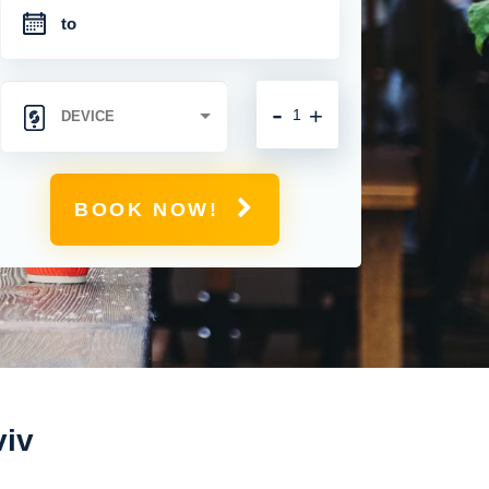
-
+
BOOK NOW!
viv