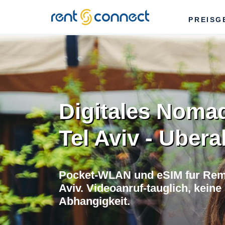
RENT'N
PREISG
CONNECT
Digitales Noma
Tel Aviv - Ubera
Pocket-WLAN und eSIM fur Remo
Aviv. Videoanruf-tauglich, kein
Abhangigkeit.