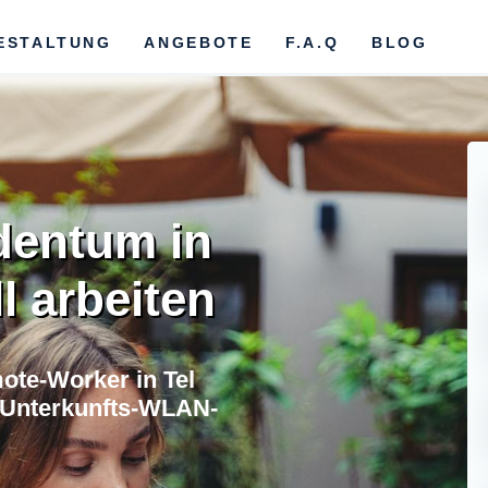
ESTALTUNG
ANGEBOTE
F.A.Q
BLOG
dentum in
ll arbeiten
te-Worker in Tel
e Unterkunfts-WLAN-